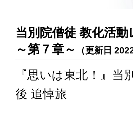
当別院僧徒 教化活
～第７章～
（更新日 2022
『思いは東北！』当別
後 追悼旅