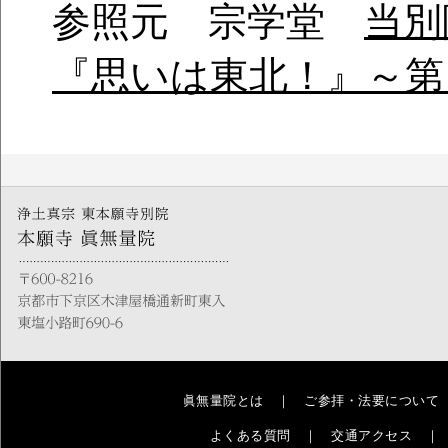
参照元 宗学堂
当別
『思いは東北！』～第
眞無量院とは
｜
ご参拝・法要について
よくある質問
｜
交通アクセス